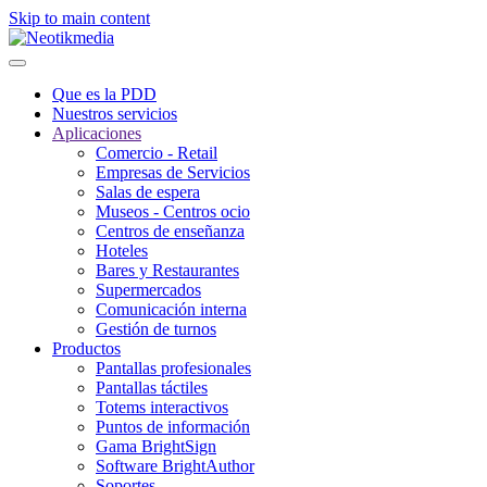
Skip to main content
Que es la PDD
Nuestros servicios
Aplicaciones
Comercio - Retail
Empresas de Servicios
Salas de espera
Museos - Centros ocio
Centros de enseñanza
Hoteles
Bares y Restaurantes
Supermercados
Comunicación interna
Gestión de turnos
Productos
Pantallas profesionales
Pantallas táctiles
Totems interactivos
Puntos de información
Gama BrightSign
Software BrightAuthor
Soportes