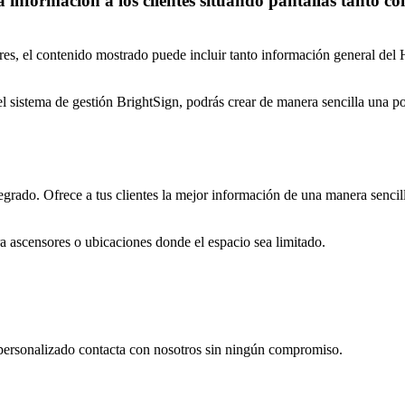
 información a los clientes situando pantallas tanto co
nsores, el contenido mostrado puede incluir tanto información general de
el sistema de gestión BrightSign, podrás crear de manera sencilla una po
egrado. Ofrece a tus clientes la mejor información de una manera sencill
ra ascensores o ubicaciones donde el espacio sea limitado.
personalizado contacta con nosotros sin ningún compromiso.