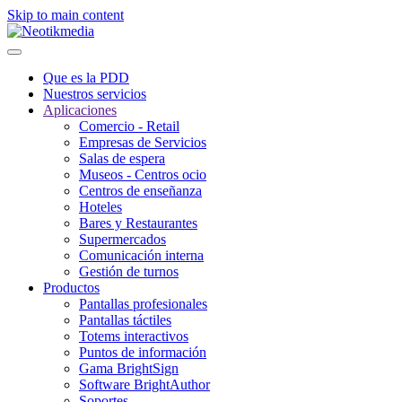
Skip to main content
Que es la PDD
Nuestros servicios
Aplicaciones
Comercio - Retail
Empresas de Servicios
Salas de espera
Museos - Centros ocio
Centros de enseñanza
Hoteles
Bares y Restaurantes
Supermercados
Comunicación interna
Gestión de turnos
Productos
Pantallas profesionales
Pantallas táctiles
Totems interactivos
Puntos de información
Gama BrightSign
Software BrightAuthor
Soportes